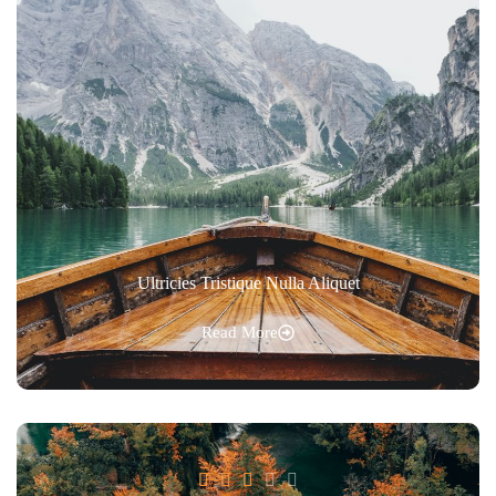
Ultricies Tristique Nulla Aliquet
Read More




