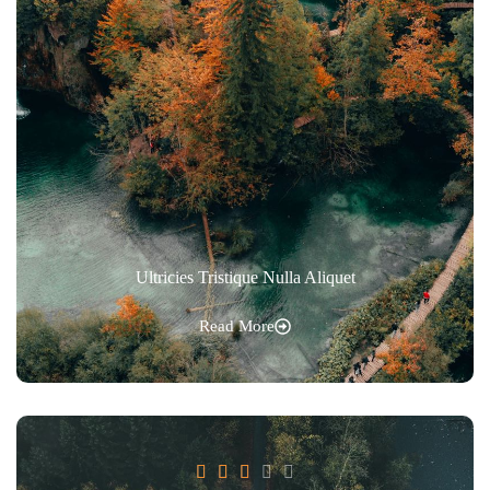
Ultricies Tristique Nulla Aliquet
Read More




