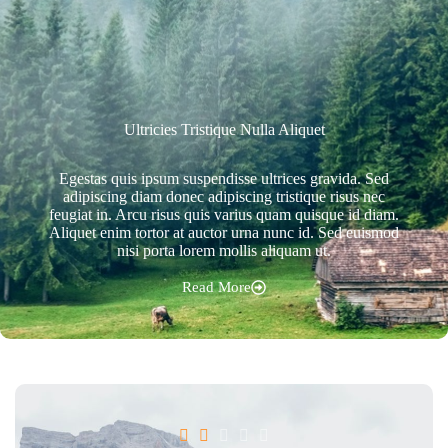
Ultricies Tristique Nulla Aliquet
Egestas quis ipsum suspendisse ultrices gravida. Sed
adipiscing diam donec adipiscing tristique risus nec
feugiat in. Arcu risus quis varius quam quisque id diam.
Aliquet enim tortor at auctor urna nunc id. Sed euismod
nisi porta lorem mollis aliquam ut.
Read More




